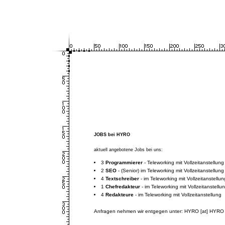
JOBS bei HYRO
aktuell angebotene Jobs bei uns:
3
Programmierer
- Teleworking mit Vollzeitanstellung
2
SEO
- (Senior) im Teleworking mit Vollzeitanstellung
4
Textschreiber
- im Teleworking mit Vollzeitanstellun
1
Chefredakteur
- im Teleworking mit Vollzeitanstellu
4
Redakteure
- im Teleworking mit Vollzeitanstellung
Anfragen nehmen wir entgegen unter: HYRO [at] HYRO